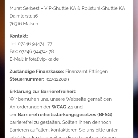
Murat Serbest – VIP-Shuttle KA & Rollstuhl-Shuttle KA
Daimlerstr. 16
76316 Malsch
Kontakt:
Tel: 07246 94474- 77
Fax: 07246 94474- 78
E-Mail: info(at)vip-ka.de
Zuständige Finanzkasse:
Finanzamt Ettlingen
Steuernummer:
3115122029
Erklärung zur Barrierefreiheit:
Wir bemühen uns, unsere Webseite gemäß den
Anforderungen der
WCAG 2.1
und
der
Barrierefreiheitsstärkungsgesetzes (BFSG)
barrierefrei zu gestalten. Sollten Ihnen dennoch
Barrieren auffallen, kontaktieren Sie uns bitte unter
info(at)vip-ka.de, damit wir diese beheben können.